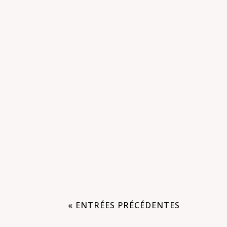
LES HUILES ESSENTIELLES ET QUEL E
essentielles are Composées de molécu
dosages et précautions...
« ENTRÉES PRÉCÉDENTES