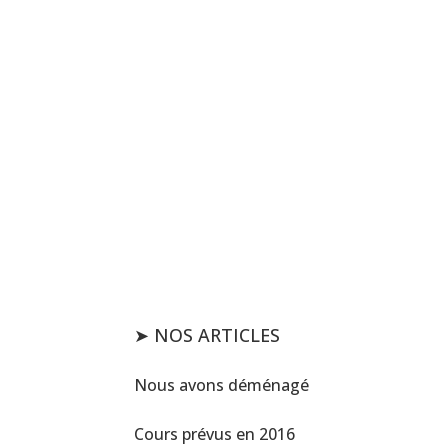
It’s Going to be Perfect!
Let's Plan Your Big Day!
Get In Touch
➤ NOS ARTICLES
Nous avons déménagé
Cours prévus en 2016