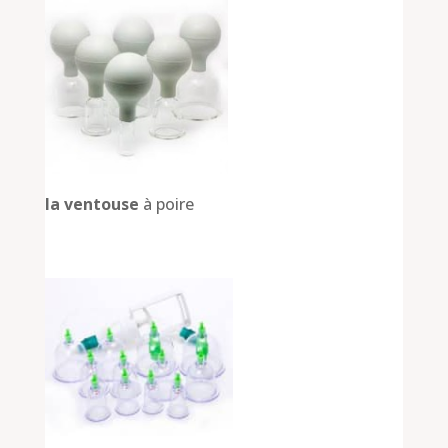
la ventouse
à poire