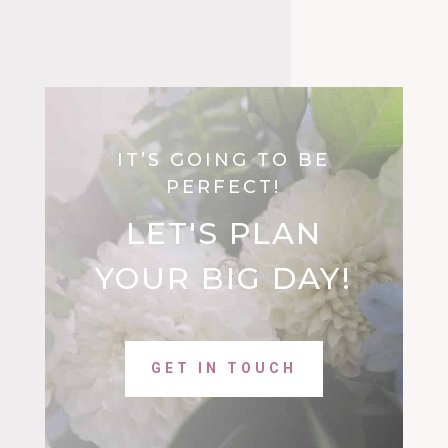
IT’S GOING TO BE
PERFECT!
LET'S PLAN
YOUR BIG DAY!
GET IN TOUCH