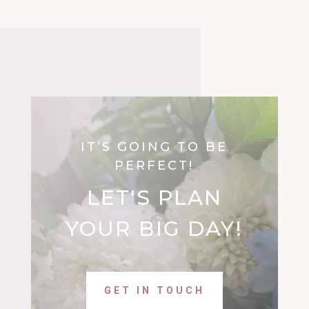
IT’S GOING TO BE
PERFECT!
LET'S PLAN
YOUR BIG DAY!
GET IN TOUCH