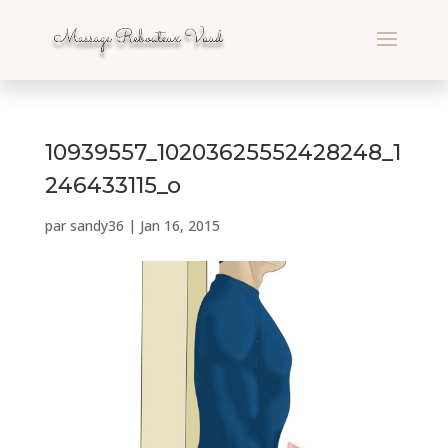
10939557_10203625552428248_1
246433115_o
par
sandy36
|
Jan 16, 2015