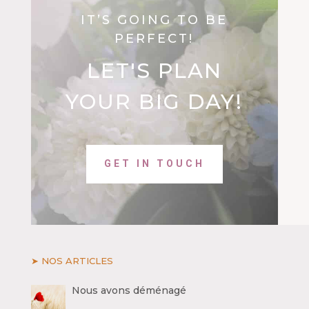
IT’S GOING TO BE
PERFECT!
LET'S PLAN
YOUR BIG DAY!
GET IN TOUCH
➤ NOS ARTICLES
Nous avons déménagé