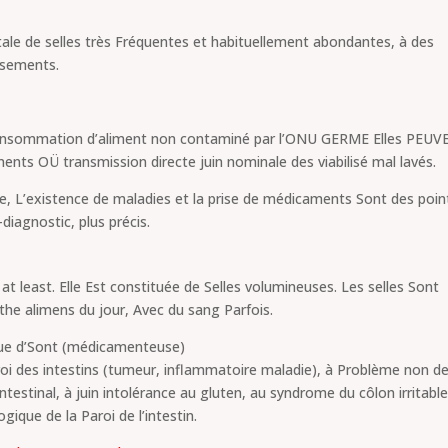
rutale de selles très Fréquentes et habituellement abondantes, à des
ssements.
n consommation d’aliment non contaminé par l’ONU GERME Elles PEU
iments OÜ transmission directe juin nominale des viabilisé mal lavés.
e, L’existence de maladies et la prise de médicaments Sont des poin
diagnostic, plus précis.
at least. Elle Est constituée de Selles volumineuses. Les selles Sont
he alimens du jour, Avec du sang Parfois.
ique d’Sont (médicamenteuse)
roi des intestins (tumeur, inflammatoire maladie), à Problème non d
intestinal, à juin intolérance au gluten, au syndrome du côlon irritable
gique de la Paroi de l’intestin.