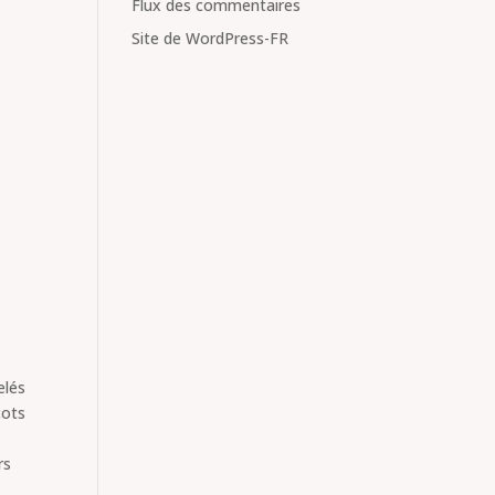
Flux des commentaires
Site de WordPress-FR
elés
cots
rs