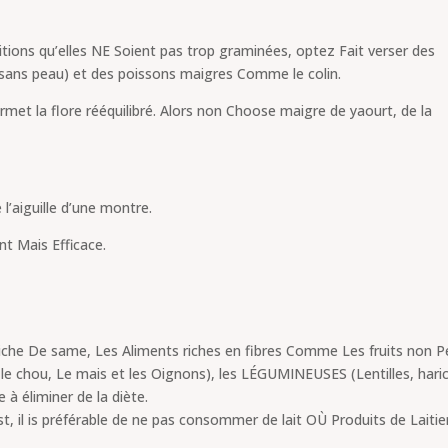
ons qu’elles NE Soient pas trop graminées, optez Fait verser des
sans peau) et des poissons maigres Comme le colin.
ermet la flore rééquilibré. Alors non Choose maigre de yaourt, de la
’aiguille d’une montre.
nt Mais Efficace.
p riche De same, Les Aliments riches en fibres Comme Les fruits non P
 le chou, Le mais et les Oignons), les LÉGUMINEUSES (Lentilles, hari
e à éliminer de la diète.
t, il is préférable de ne pas consommer de lait OÙ Produits de Laitie