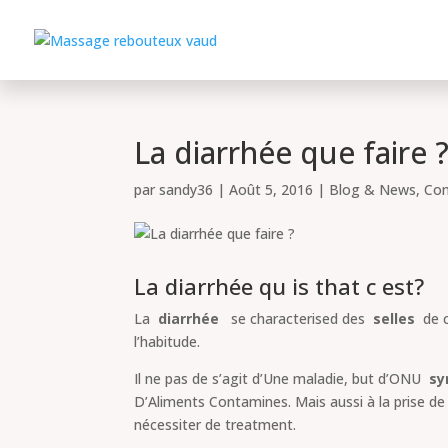
La diarrhée que faire 
par
sandy36
|
Août 5, 2016
|
Blog & News
,
Con
La diarrhée qu is that c est?
La
diarrhée
se characterised des
selles
de c
l’habitude.
Il ne pas de s’agit d’Une maladie, but d’ONU
s
D’Aliments Contamines. Mais aussi à la prise de
nécessiter de treatment.