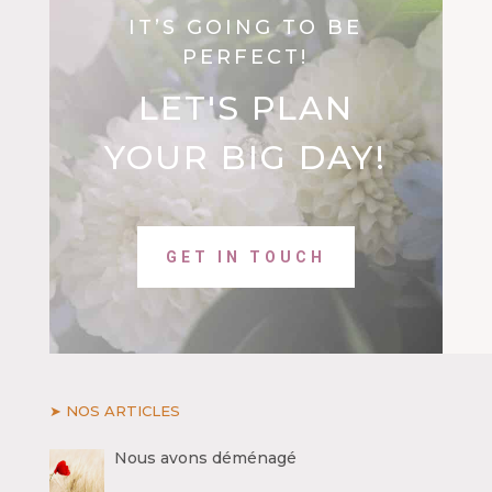
IT’S GOING TO BE
PERFECT!
LET'S PLAN
YOUR BIG DAY!
GET IN TOUCH
➤ NOS ARTICLES
Nous avons déménagé