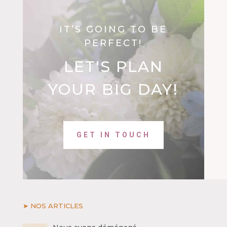
IT’S GOING TO BE
PERFECT!
LET'S PLAN
YOUR BIG DAY!
GET IN TOUCH
➤ NOS ARTICLES