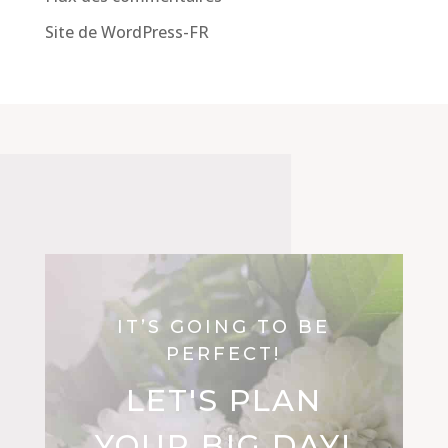
Site de WordPress-FR
IT’S GOING TO BE
PERFECT!
LET'S PLAN
YOUR BIG DAY!